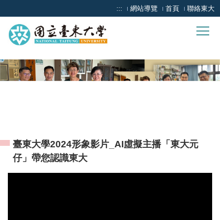
跳
:::
網站導覽
首頁
聯絡東大
到
主
要
內
容
區
臺東大學2024形象影片_AI虛擬主播「東大元
仔」帶您認識東大